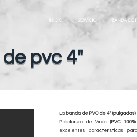
INICIO
SERVICIO
BANDA DE 
de pvc 4"
La
banda de PVC de 4" (pulgadas)
 pvc 4"
Policloruro de Vinilo
(PVC 100% 
excelentes características pa