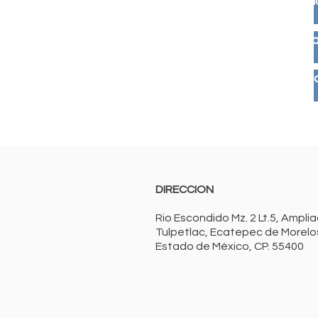
Banda de pvc 4" sin ojill
Banda de pvc 4" negr
Banda de pvc 4" blanc
DIRECCION
Rio Escondido Mz. 2 Lt.5, Ampli
Tulpetlac, Ecatepec de Morelo
Estado de México, CP. 55400