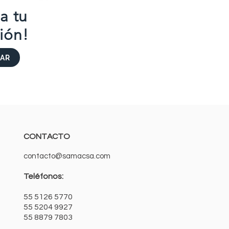
ta tu
ión!
AR
CONTACTO
contacto@samacsa.com
Teléfonos:
55 5126 5770
55 5204 9927
55 8879 7803