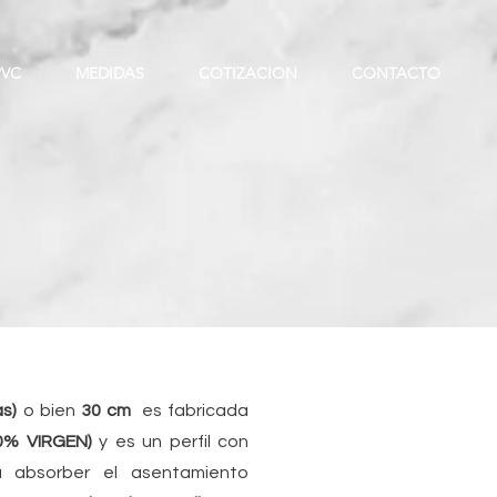
PVC
MEDIDAS
COTIZACION
CONTACTO
as)
o bien
30 cm
es fabricada
0% VIRGEN)
y es un perfil con
ra absorber el asentamiento