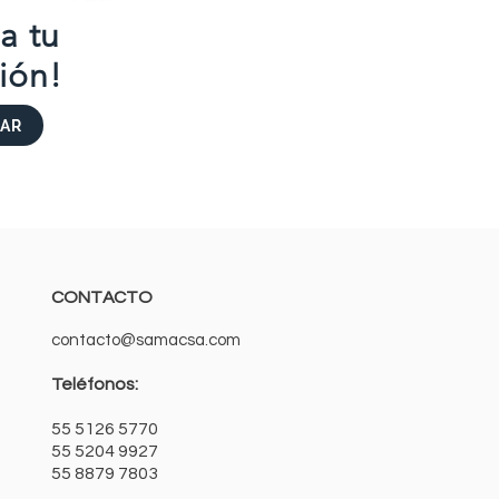
ta tu
ión!
AR
CONTACTO
contacto@samacsa.com
Teléfonos:
55 5126 5770
55 5204 9927
55 8879 7803